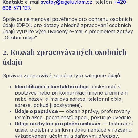
Kontakt:
e-mail
svatby@aigeluvlom.cz
, telefon
+420
608 571 137
.
Správce nejmenoval pověřence pro ochranu osobních
údajů (DPO); pro dotazy ohledně zpracování osobních
údajů využijte výše uvedený e-mail s předmětem zprávy
„Osobní údaje“.
2. Rozsah zpracovávaných osobních
údajů
Správce zpracovává zejména tyto kategorie údajů:
Identifikační a kontaktní údaje
poskytnuté v
poptávce nebo při komunikaci (jméno a příjmení
nebo název, e-mailová adresa, telefonní číslo,
adresa, pokud ji poskytnete).
Údaje o poptávce
— obsah zprávy, preferovaný
termín akce, počet hostů apod., pokud je uvedete.
Údaje nezbytné pro plnění smlouvy
— fakturační
údaje, platební a smluvní dokumentace v rozsahu
vyžadovaném účetními a daňovými předpisy.