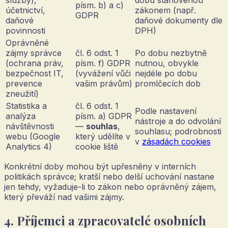
služby),
dobu stanovenou
písm. b) a c)
účetnictví,
zákonem (např.
GDPR
daňové
daňové dokumenty dle
povinnosti
DPH)
Oprávněné
zájmy správce
čl. 6 odst. 1
Po dobu nezbytně
(ochrana práv,
písm. f) GDPR
nutnou, obvykle
bezpečnost IT,
(vyvážení vůči
nejdéle po dobu
prevence
vašim právům)
promlčecích dob
zneužití)
Statistika a
čl. 6 odst. 1
Podle nastavení
analýza
písm. a) GDPR
nástroje a do odvolání
návštěvnosti
—
souhlas
,
souhlasu; podrobnosti
webu (Google
který udělíte v
v
zásadách cookies
Analytics 4)
cookie liště
Konkrétní doby mohou být upřesněny v interních
politikách správce; kratší nebo delší uchování nastane
jen tehdy, vyžaduje-li to zákon nebo oprávněný zájem,
který převáží nad vašimi zájmy.
4. Příjemci a zpracovatelé osobních