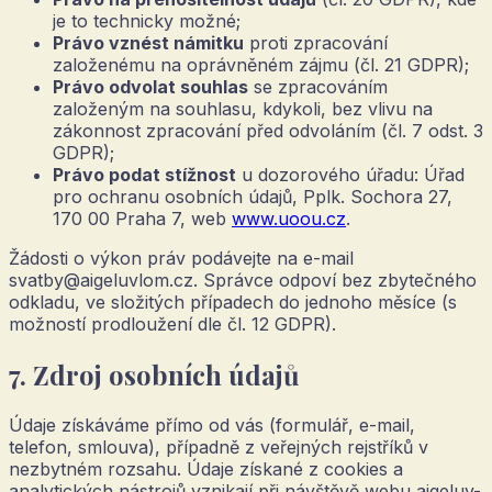
je to technicky možné;
Právo vznést námitku
proti zpracování
založenému na oprávněném zájmu (čl. 21 GDPR);
Právo odvolat souhlas
se zpracováním
založeným na souhlasu, kdykoli, bez vlivu na
zákonnost zpracování před odvoláním (čl. 7 odst. 3
GDPR);
Právo podat stížnost
u dozorového úřadu: Úřad
pro ochranu osobních údajů, Pplk. Sochora 27,
170 00 Praha 7, web
www.uoou.cz
.
Žádosti o výkon práv podávejte na e-mail
svatby@aigeluvlom.cz
. Správce odpoví bez zbytečného
odkladu, ve složitých případech do jednoho měsíce (s
možností prodloužení dle čl. 12 GDPR).
7. Zdroj osobních údajů
Údaje získáváme přímo od vás (formulář, e-mail,
telefon, smlouva), případně z veřejných rejstříků v
nezbytném rozsahu. Údaje získané z cookies a
analytických nástrojů vznikají při návštěvě webu
aigeluv-