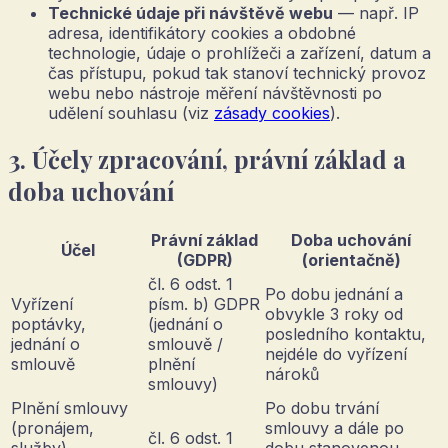
Technické údaje při návštěvě webu
— např. IP
adresa, identifikátory cookies a obdobné
technologie, údaje o prohlížeči a zařízení, datum a
čas přístupu, pokud tak stanoví technický provoz
webu nebo nástroje měření návštěvnosti po
udělení souhlasu (viz
zásady cookies
).
3. Účely zpracování, právní základ a
doba uchování
Právní základ
Doba uchování
Účel
(GDPR)
(orientačně)
čl. 6 odst. 1
Po dobu jednání a
Vyřízení
písm. b) GDPR
obvykle 3 roky od
poptávky,
(jednání o
posledního kontaktu,
jednání o
smlouvě /
nejdéle do vyřízení
smlouvě
plnění
nároků
smlouvy)
Plnění smlouvy
Po dobu trvání
(pronájem,
smlouvy a dále po
čl. 6 odst. 1