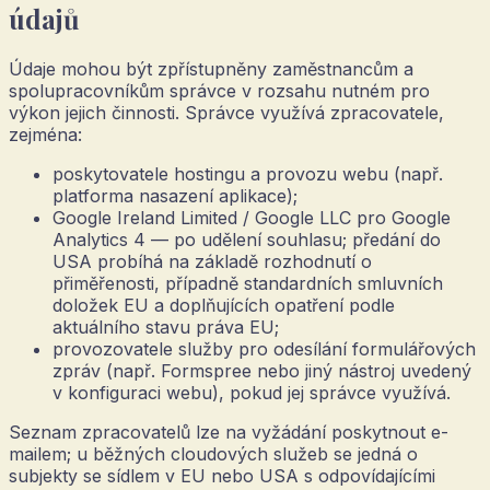
údajů
Údaje mohou být zpřístupněny zaměstnancům a
spolupracovníkům správce v rozsahu nutném pro
výkon jejich činnosti. Správce využívá zpracovatele,
zejména:
poskytovatele hostingu a provozu webu (např.
platforma nasazení aplikace);
Google Ireland Limited / Google LLC pro Google
Analytics 4 — po udělení souhlasu; předání do
USA probíhá na základě rozhodnutí o
přiměřenosti, případně standardních smluvních
doložek EU a doplňujících opatření podle
aktuálního stavu práva EU;
provozovatele služby pro odesílání formulářových
zpráv (např. Formspree nebo jiný nástroj uvedený
v konfiguraci webu), pokud jej správce využívá.
Seznam zpracovatelů lze na vyžádání poskytnout e-
mailem; u běžných cloudových služeb se jedná o
subjekty se sídlem v EU nebo USA s odpovídajícími