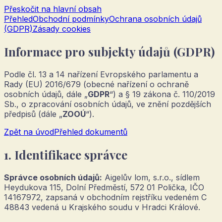
Přeskočit na hlavní obsah
Přehled
Obchodní podmínky
Ochrana osobních údajů
(GDPR)
Zásady cookies
Informace pro subjekty údajů (GDPR)
Podle čl. 13 a 14 nařízení Evropského parlamentu a
Rady (EU) 2016/679 (obecné nařízení o ochraně
osobních údajů, dále „
GDPR
“) a § 19 zákona č. 110/2019
Sb., o zpracování osobních údajů, ve znění pozdějších
předpisů (dále „
ZOOÚ
“).
Zpět na úvod
Přehled dokumentů
1. Identifikace správce
Správce osobních údajů:
Aigelův lom, s.r.o.
, sídlem
Heydukova 115, Dolní Předměstí, 572 01 Polička
, IČO
14167972
, zapsaná v obchodním rejstříku vedeném
C
48843 vedená u Krajského soudu v Hradci Králové
.