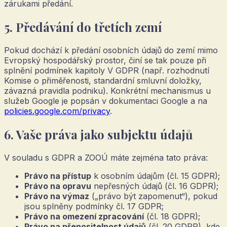
zárukami předání.
5. Předávání do třetích zemí
Pokud dochází k předání osobních údajů do zemí mimo
Evropský hospodářský prostor, činí se tak pouze při
splnění podmínek kapitoly V GDPR (např. rozhodnutí
Komise o přiměřenosti, standardní smluvní doložky,
závazná pravidla podniku). Konkrétní mechanismus u
služeb Google je popsán v dokumentaci Google a na
policies.google.com/privacy
.
6. Vaše práva jako subjektu údajů
V souladu s GDPR a ZOOÚ máte zejména tato práva:
Právo na přístup
k osobním údajům (čl. 15 GDPR);
Právo na opravu
nepřesných údajů (čl. 16 GDPR);
Právo na výmaz
(„právo být zapomenut“), pokud
jsou splněny podmínky čl. 17 GDPR;
Právo na omezení zpracování
(čl. 18 GDPR);
Právo na přenositelnost údajů
(čl. 20 GDPR), kde