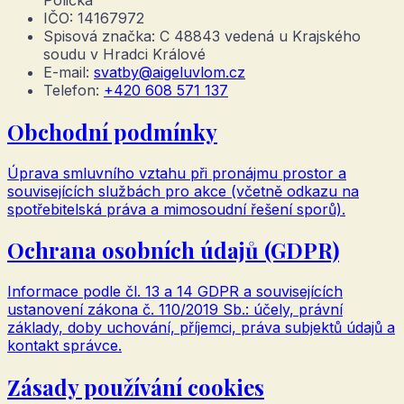
IČO:
14167972
Spisová značka:
C 48843 vedená u Krajského
soudu v Hradci Králové
E-mail:
svatby@aigeluvlom.cz
Telefon:
+420 608 571 137
Obchodní podmínky
Úprava smluvního vztahu při pronájmu prostor a
souvisejících službách pro akce (včetně odkazu na
spotřebitelská práva a mimosoudní řešení sporů).
Ochrana osobních údajů (GDPR)
Informace podle čl. 13 a 14 GDPR a souvisejících
ustanovení zákona č. 110/2019 Sb.: účely, právní
základy, doby uchování, příjemci, práva subjektů údajů a
kontakt správce.
Zásady používání cookies