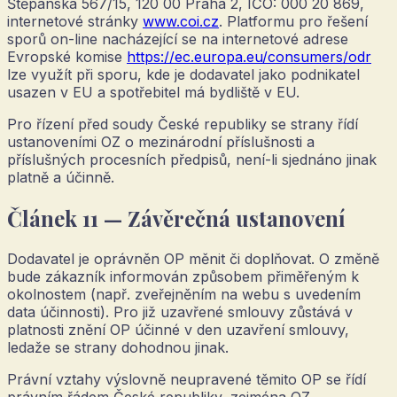
Štěpánská 567/15, 120 00 Praha 2, IČO: 000 20 869,
internetové stránky
www.coi.cz
. Platformu pro řešení
sporů on-line nacházející se na internetové adrese
Evropské komise
https://ec.europa.eu/consumers/odr
lze využít při sporu, kde je dodavatel jako podnikatel
usazen v EU a spotřebitel má bydliště v EU.
Pro řízení před soudy České republiky se strany řídí
ustanoveními OZ o mezinárodní příslušnosti a
příslušných procesních předpisů, není-li sjednáno jinak
platně a účinně.
Článek 11 — Závěrečná ustanovení
Dodavatel je oprávněn OP měnit či doplňovat. O změně
bude zákazník informován způsobem přiměřeným k
okolnostem (např. zveřejněním na webu s uvedením
data účinnosti). Pro již uzavřené smlouvy zůstává v
platnosti znění OP účinné v den uzavření smlouvy,
ledaže se strany dohodnou jinak.
Právní vztahy výslovně neupravené těmito OP se řídí
právním řádem České republiky, zejména OZ.