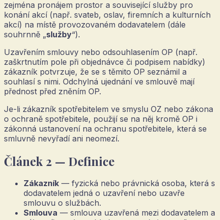
zejména pronájem prostor a související služby pro
konání akcí (např. svateb, oslav, firemních a kulturních
akcí) na místě provozovaném dodavatelem (dále
souhrnně „
služby
“).
Uzavřením smlouvy nebo odsouhlasením OP (např.
zaškrtnutím pole při objednávce či podpisem nabídky)
zákazník potvrzuje, že se s těmito OP seznámil a
souhlasí s nimi. Odchylná ujednání ve smlouvě mají
přednost před zněním OP.
Je-li zákazník spotřebitelem ve smyslu OZ nebo zákona
o ochraně spotřebitele, použijí se na něj kromě OP i
zákonná ustanovení na ochranu spotřebitele, která se
smluvně nevyřadí ani neomezí.
Článek 2 — Definice
Zákazník
— fyzická nebo právnická osoba, která s
dodavatelem jedná o uzavření nebo uzavře
smlouvu o službách.
Smlouva
— smlouva uzavřená mezi dodavatelem a