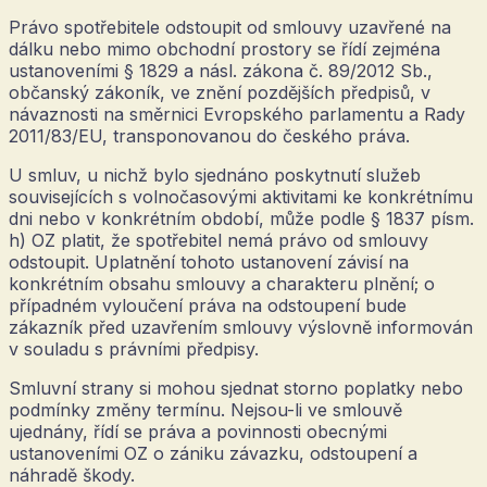
Právo spotřebitele odstoupit od smlouvy uzavřené na
dálku nebo mimo obchodní prostory se řídí zejména
ustanoveními § 1829 a násl. zákona č. 89/2012 Sb.,
občanský zákoník, ve znění pozdějších předpisů, v
návaznosti na směrnici Evropského parlamentu a Rady
2011/83/EU, transponovanou do českého práva.
U smluv, u nichž bylo sjednáno poskytnutí služeb
souvisejících s volnočasovými aktivitami ke konkrétnímu
dni nebo v konkrétním období, může podle § 1837 písm.
h) OZ platit, že spotřebitel nemá právo od smlouvy
odstoupit. Uplatnění tohoto ustanovení závisí na
konkrétním obsahu smlouvy a charakteru plnění; o
případném vyloučení práva na odstoupení bude
zákazník před uzavřením smlouvy výslovně informován
v souladu s právními předpisy.
Smluvní strany si mohou sjednat storno poplatky nebo
podmínky změny termínu. Nejsou-li ve smlouvě
ujednány, řídí se práva a povinnosti obecnými
ustanoveními OZ o zániku závazku, odstoupení a
náhradě škody.