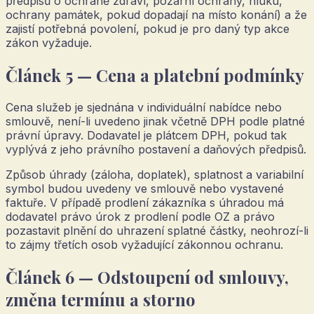
předpisů o ochraně zdraví, požární ochrany, hluku,
ochrany památek, pokud dopadají na místo konání) a že
zajistí potřebná povolení, pokud je pro daný typ akce
zákon vyžaduje.
Článek 5 — Cena a platební podmínky
Cena služeb je sjednána v individuální nabídce nebo
smlouvě, není-li uvedeno jinak včetně DPH podle platné
právní úpravy. Dodavatel je plátcem DPH, pokud tak
vyplývá z jeho právního postavení a daňových předpisů.
Způsob úhrady (záloha, doplatek), splatnost a variabilní
symbol budou uvedeny ve smlouvě nebo vystavené
faktuře. V případě prodlení zákazníka s úhradou má
dodavatel právo úrok z prodlení podle OZ a právo
pozastavit plnění do uhrazení splatné částky, neohrozí-li
to zájmy třetích osob vyžadující zákonnou ochranu.
Článek 6 — Odstoupení od smlouvy,
změna termínu a storno