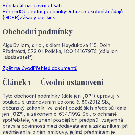
Přeskočit na hlavní obsah
Přehled
Obchodní podmínky
Ochrana osobních údajů
(GDPR)
Zásady cookies
Obchodní podmínky
Aigelův lom, s.r.o.
, sídlem
Heydukova 115, Dolní
Předměstí, 572 01 Polička
, IČO
14167972
(dále jen
„
dodavatel
“)
Zpět na úvod
Přehled dokumentů
Článek 1 — Úvodní ustanovení
Tyto obchodní podmínky (dále jen „
OP
“) upravují v
souladu s ustanoveními zákona č. 89/2012 Sb.,
občanský zákoník, ve znění pozdějších předpisů (dále
jen „
OZ
“), a zákonem č. 634/1992 Sb., o ochraně
spotřebitele, ve znění pozdějších předpisů, vzájemná
práva a povinnosti mezi dodavatelem a zákazníkem při
sjednávání a plnění smlouvy, jejímž předmětem je