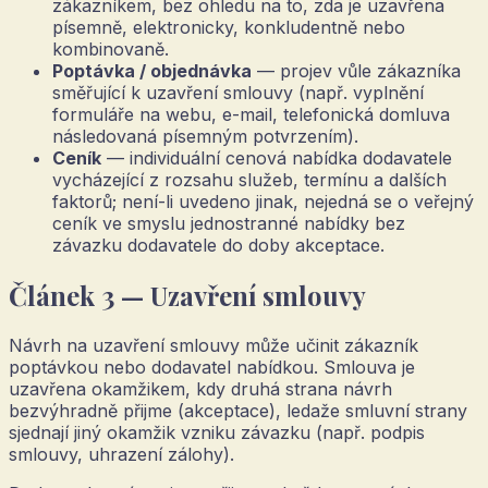
zákazníkem, bez ohledu na to, zda je uzavřena
písemně, elektronicky, konkludentně nebo
kombinovaně.
Poptávka / objednávka
— projev vůle zákazníka
směřující k uzavření smlouvy (např. vyplnění
formuláře na webu, e-mail, telefonická domluva
následovaná písemným potvrzením).
Ceník
— individuální cenová nabídka dodavatele
vycházející z rozsahu služeb, termínu a dalších
faktorů; není-li uvedeno jinak, nejedná se o veřejný
ceník ve smyslu jednostranné nabídky bez
závazku dodavatele do doby akceptace.
Článek 3 — Uzavření smlouvy
Návrh na uzavření smlouvy může učinit zákazník
poptávkou nebo dodavatel nabídkou. Smlouva je
uzavřena okamžikem, kdy druhá strana návrh
bezvýhradně přijme (akceptace), ledaže smluvní strany
sjednají jiný okamžik vzniku závazku (např. podpis
smlouvy, uhrazení zálohy).