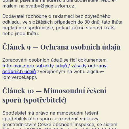
uplatnit písemně na adresu sídla dodavatele nebo e-
mailem na
svatby@aigeluvlom.cz
.
Dodavatel rozhodne o reklamaci bez zbytečného
odkladu, ve složitějších případech do 30 dnů; tato lhůta
neplatí pro spotřebitele, pokud zákon stanoví kratší
nebo jinou lhůtu.
Článek 9 — Ochrana osobních údajů
Zpracování osobních údajů se řídí dokumentem
Informace pro subjekty údajů / zásady ochrany
osobních údajů
zveřejněným na webu
aigeluv-
lom.vercel.app/
.
Článek 10 — Mimosoudní řešení
sporů (spotřebitelé)
Spotřebitel má právo na mimosoudní řešení
spotřebitelského sporu z uzavřené smlouvy
prostřednictvím České obchodní inspekce, se sídlem