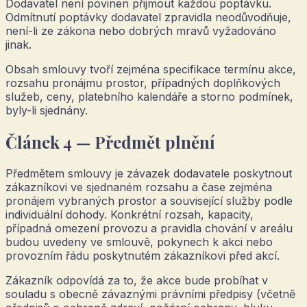
Dodavatel není povinen přijmout každou poptávku.
Odmítnutí poptávky dodavatel zpravidla neodůvodňuje,
není-li ze zákona nebo dobrých mravů vyžadováno
jinak.
Obsah smlouvy tvoří zejména specifikace termínu akce,
rozsahu pronájmu prostor, případných doplňkových
služeb, ceny, platebního kalendáře a storno podmínek,
byly-li sjednány.
Článek 4 — Předmět plnění
Předmětem smlouvy je závazek dodavatele poskytnout
zákazníkovi ve sjednaném rozsahu a čase zejména
pronájem vybraných prostor a související služby podle
individuální dohody. Konkrétní rozsah, kapacity,
případná omezení provozu a pravidla chování v areálu
budou uvedeny ve smlouvě, pokynech k akci nebo
provozním řádu poskytnutém zákazníkovi před akcí.
Zákazník odpovídá za to, že akce bude probíhat v
souladu s obecně závaznými právními předpisy (včetně