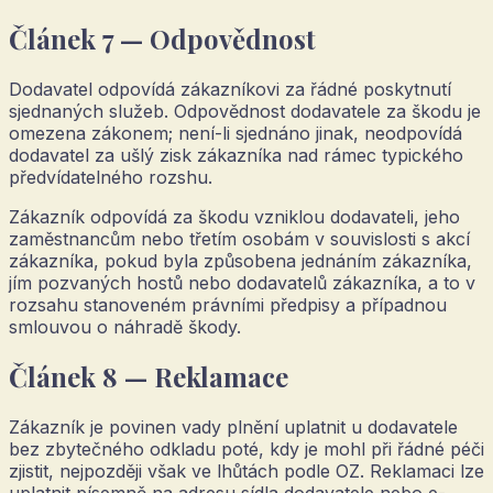
Článek 7 — Odpovědnost
Dodavatel odpovídá zákazníkovi za řádné poskytnutí
sjednaných služeb. Odpovědnost dodavatele za škodu je
omezena zákonem; není-li sjednáno jinak, neodpovídá
dodavatel za ušlý zisk zákazníka nad rámec typického
předvídatelného rozshu.
Zákazník odpovídá za škodu vzniklou dodavateli, jeho
zaměstnancům nebo třetím osobám v souvislosti s akcí
zákazníka, pokud byla způsobena jednáním zákazníka,
jím pozvaných hostů nebo dodavatelů zákazníka, a to v
rozsahu stanoveném právními předpisy a případnou
smlouvou o náhradě škody.
Článek 8 — Reklamace
Zákazník je povinen vady plnění uplatnit u dodavatele
bez zbytečného odkladu poté, kdy je mohl při řádné péči
zjistit, nejpozději však ve lhůtách podle OZ. Reklamaci lze